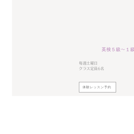
英検５級〜１
毎週土曜日
クラス定員6名
体験レッスン予約