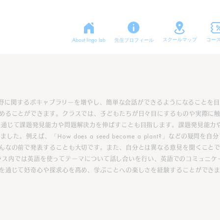
About lingo lab
先生プロフィール
​スクールマップ
コー
​小学生のアフタースクルー
野に関するボキャブラリーを増やし、簡単な会話ができるようになることを目
めることができます。クラスでは、子どもたちが日々目にするものや実際に
を通じて課題発見能力や問題解決力を伸ばすことも目指します。
課題発見能力
「How does a seed become a plant?」
りました。
例えば、
などの疑問を自分
んなの前で発表することも大切です。
また、自分とは異なる意見を聞くこと
ラス内では英語を使ってテーマについて話し合いを行い、英語でのコミュニケ
を通じて好奇心や探求心を高め、学ぶことへの楽しさを経験することができ