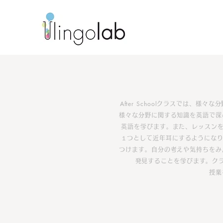
After School
クラスでは、様々な分
様々な分野に関する知識を英語で深
英語を学びます。
また、レッスン
１つとして近年耳にするようにな
つけます。自分の考えや気持ちをみ
発見することを学びます。
ク
授業