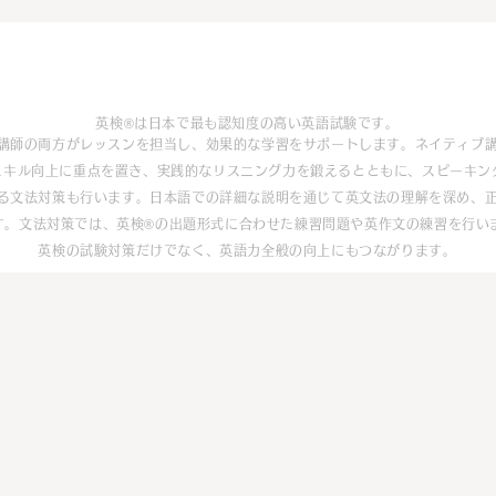
英語検定(英検®)対策
英検®は日本で最も認知度の高い英語試験です。
講師の両方がレッスンを担当し、効果的な学習をサポートします。ネイティブ
スキル向上に重点を置き、実践的なリスニング力を鍛えるとともに、スピーキン
る文法対策も行います。日本語での詳細な説明を通じて英文法の理解を深め、
す。文法対策では、英検®の出題形式に合わせた練習問題や英作文の練習を行い
英検の試験対策だけでなく、英語力全般の向上にもつながります。