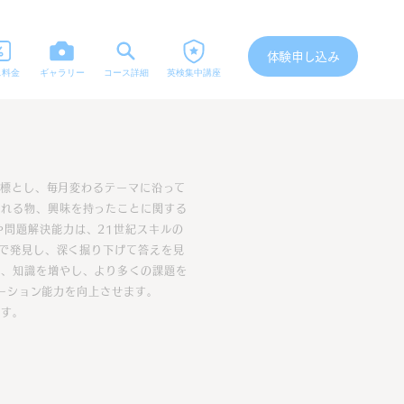
体験申し込み
ス料金
ギャラリー
コース詳細
英検集中講座
標とし、毎月変わるテーマに沿って
触れる物、興味を持ったことに関する
や問題解決能力は、21世紀スキルの
で発見し、深く掘り下げて答えを見
で、知識を増やし、より多くの課題を
ーション能力を向上させます。
ます。